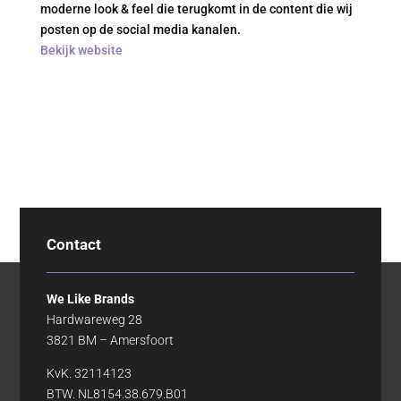
moderne look & feel die terugkomt in de content die wij
posten op de social media kanalen.
Bekijk website
Contact
We Like Brands
Hardwareweg 28
3821 BM – Amersfoort
KvK. 32114123
BTW. NL8154.38.679.B01